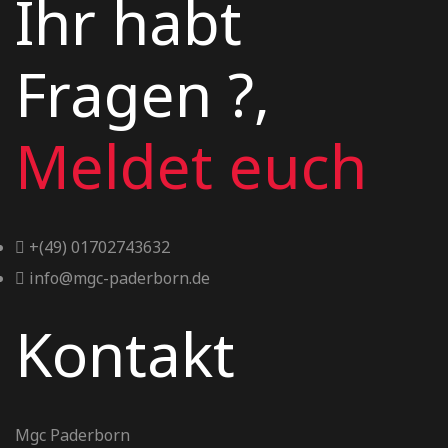
Ihr habt
Fragen ?,
Meldet euch
+(49) 01702743632
info@mgc-paderborn.de
Kontakt
Mgc Paderborn