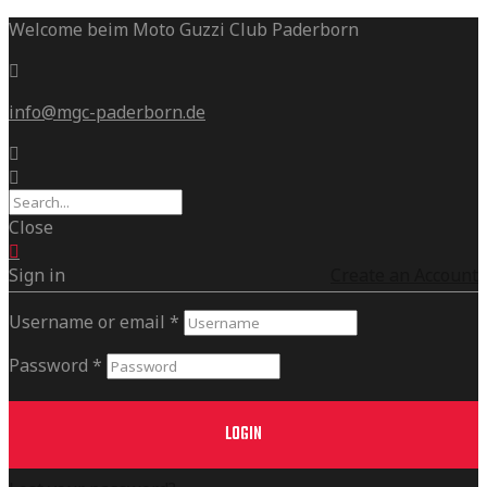
Welcome beim Moto Guzzi Club Paderborn
info@mgc-paderborn.de
Close
Sign in
Create an Account
Username or email
*
Password
*
LOGIN