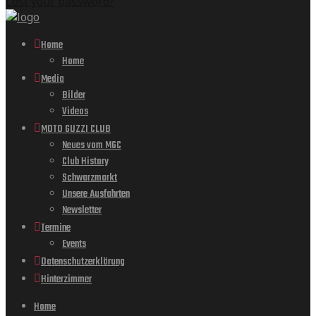
Lost your password?
Home
Home
Media
Bilder
Videos
MOTO GUZZI CLUB
Neues vom MGC
Club History
Schwarzmarkt
Unsere Ausfahrten
Newsletter
Termine
Events
Datenschutzerklärung
Hinterzimmer
Home