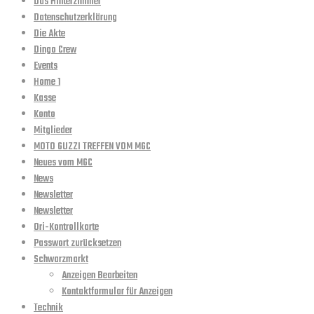
Das Hinterzimmer
Datenschutzerklärung
Die Akte
Dingo Crew
Events
Home 1
Kasse
Konto
Mitglieder
MOTO GUZZI TREFFEN VOM MGC
Neues vom MGC
News
Newsletter
Newsletter
Ori-Kontrollkarte
Passwort zurücksetzen
Schwarzmarkt
Anzeigen Bearbeiten
Kontaktformular für Anzeigen
Technik