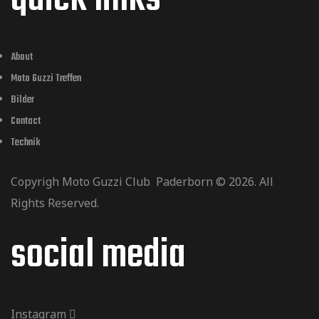
quick links
s
c
i
t
h
g
About
Moto Guzzi Treffen
a
a
Bilder
e
Contact
t
l
Technik
u
i
Copyrigh Moto Guzzi Club Paderborn © 2026. All
t
o
Rights Reserved.
n
n
social media
u
d
n
Instagram