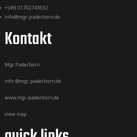
n
i
n
+(49) 01702743632
c
info@mgc-paderborn.de
V
g
h
Kontakt
e
t
e
e
r
Mgc Paderborn
n
n
info @mgc-paderborn.de
a
-
S
www.mgc-paderborn.de
N
n
view map
u
a
v