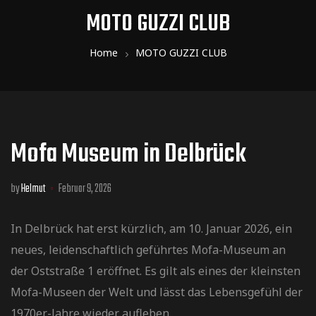
MOTO GUZZI CLUB
Home
MOTO GUZZI CLUB
Kategorie:
MOTO
Mofa Museum in Delbrück
GUZZI
CLUB
by
Helmut
Februar 9, 2026
In Delbrück hat erst kürzlich, am 10. Januar 2026, ein
neues, leidenschaftlich geführtes Mofa-Museum an
der Oststraße 1 eröffnet. Es gilt als eines der kleinsten
Mofa-Museen der Welt und lässt das Lebensgefühl der
1970er-Jahre wieder aufleben.