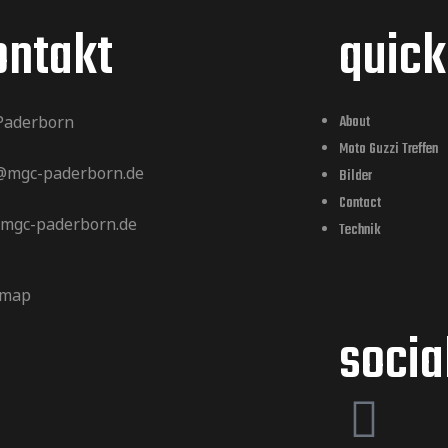
ontakt
quick
Paderborn
About
Moto Guzzi Treffen
 @mgc-paderborn.de
Bilder
Contact
mgc-paderborn.de
Technik
 map
socia