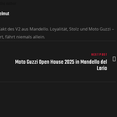
the author
elmut
kt des V2 aus Mandello. Loyalität, Stolz und Moto Guzzi –
t, fährt niemals allein.
NEXT POST
Moto Guzzi Open House 2025 in Mandello del
Lario